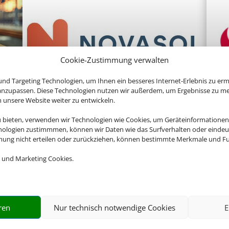
Cookie-Zustimmung verwalten
nd Targeting Technologien, um Ihnen ein besseres Internet-Erlebnis zu erm
 anzupassen. Diese Technologien nutzen wir außerdem, um Ergebnisse zu m
Novasol
I
nsere Website weiter zu entwickeln.
u bieten, verwenden wir Technologien wie Cookies, um Geräteinformationen
nologien zustimmmen, können wir Daten wie das Surfverhalten oder eindeut
Empfehlungen für Ihre Reise
mmung nicht erteilen oder zurückziehen, können bestimmte Merkmale und Fu
Sinnvolle Extras, die oft dazu gebucht werden.
 und Marketing Cookies.
ren
Nur technisch notwendige Cookies
E