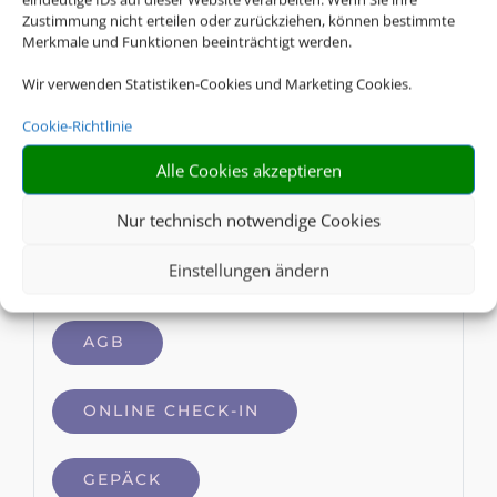
DE
Zustimmung nicht erteilen oder zurückziehen, können bestimmte
Condor
Merkmale und Funktionen beeinträchtigt werden.
AGB
Wir verwenden Statistiken-Cookies und Marketing Cookies.
Cookie-Richtlinie
ONLINE CHECK-IN
Alle Cookies akzeptieren
Nur technisch notwendige Cookies
GEPÄCK
Einstellungen ändern
XC
Corendon
AGB
ONLINE CHECK-IN
GEPÄCK