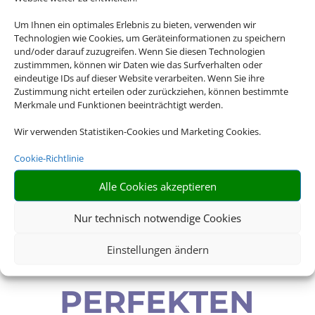
Um diesen Inhalt darzustellen, aktivieren Sie bitte die Cookies. Es
Um Ihnen ein optimales Erlebnis zu bieten, verwenden wir
werden ggf. personenbezogene Daten verarbeitet.
Technologien wie Cookies, um Geräteinformationen zu speichern
und/oder darauf zuzugreifen. Wenn Sie diesen Technologien
zustimmmen, können wir Daten wie das Surfverhalten oder
COOKIES AKZEPTIEREN
eindeutige IDs auf dieser Website verarbeiten. Wenn Sie ihre
Zustimmung nicht erteilen oder zurückziehen, können bestimmte
Merkmale und Funktionen beeinträchtigt werden.
Wir verwenden Statistiken-Cookies und Marketing Cookies.
Cookie-Richtlinie
IHR HOTEL-
Alle Cookies akzeptieren
EXPERTE FÜR
Nur technisch notwendige Cookies
Einstellungen ändern
DEN
PERFEKTEN