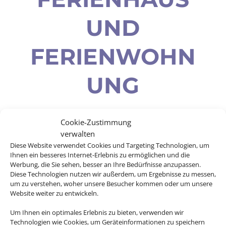
ND F
ERIENWOHNU
NG
Cookie-Zustimmung
verwalten
Sie wollen einen entspannten Urlaub
Diese Website verwendet Cookies und Targeting Technologien, um
mit Ihren Liebsten genießen, viel Platz
Ihnen ein besseres Internet-Erlebnis zu ermöglichen und die
Werbung, die Sie sehen, besser an Ihre Bedürfnisse anzupassen.
und Zeit für sich haben? Mit einem
Diese Technologien nutzen wir außerdem, um Ergebnisse zu messen,
Ferienhaus oder einer Ferienwohnung
um zu verstehen, woher unsere Besucher kommen oder um unsere
haben Sie mehr Freiheiten als in einem
Website weiter zu entwickeln.
gewöhnlichen Hotel. Egal ob es ein
Um Ihnen ein optimales Erlebnis zu bieten, verwenden wir
Strandurlaub in einer Finca sein soll
Technologien wie Cookies, um Geräteinformationen zu speichern