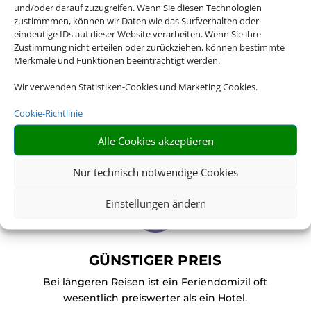
oder ob Sie mit Ihrem Hund die Wälder
und/oder darauf zuzugreifen. Wenn Sie diesen Technologien
zustimmmen, können wir Daten wie das Surfverhalten oder
erkunden wollen: Für nahezu alles gibt
eindeutige IDs auf dieser Website verarbeiten. Wenn Sie ihre
es das passende Angebot.
Zustimmung nicht erteilen oder zurückziehen, können bestimmte
Merkmale und Funktionen beeinträchtigt werden.
Buchen Sie bei uns Ihren individuellen
Wir verwenden Statistiken-Cookies und Marketing Cookies.
Urlaub in Ferienhaus oder
Ferienwohnung – wir machen Ihren
Cookie-Richtlinie
Traumurlaub möglich.
Alle Cookies akzeptieren
Nur technisch notwendige Cookies

Einstellungen ändern
GÜNSTIGER PREIS
Bei längeren Reisen ist ein Feriendomizil oft
wesentlich preiswerter als ein Hotel.