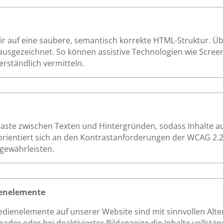
 auf eine saubere, semantisch korrekte HTML-Struktur. Über
ausgezeichnet. So können assistive Technologien wie Screen
erständlich vermitteln.
raste zwischen Texten und Hintergründen, sodass Inhalte
orientiert sich an den Kontrastanforderungen der WCAG 2.2
 gewährleisten.
dienelemente
Bedienelemente auf unserer Website sind mit sinnvollen Alt
der oder bei deaktivierter Bildanzeige die Inhalte vollständ