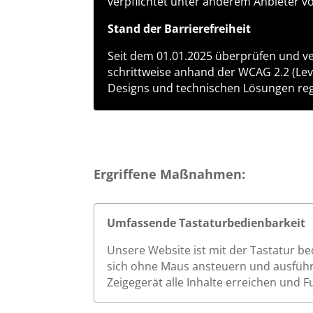
verpflichtet unter anderem Anbieter von
Stand der Barrierefreiheit
Seit dem 01.01.2025 überprüfen und ver
schrittweise anhand der WCAG 2.2 (Leve
Designs und technischen Lösungen re
Ergriffene Maßnahmen:
Umfassende Tastaturbedienbarkeit
Unsere Website ist mit der Tastatur be
sich ohne Maus ansteuern und ausführ
Zeigegerät alle Inhalte erreichen und 