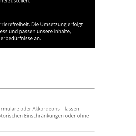
cherzustellen.
rierefreiheit. Die Umsetzung erfolgt
zess und passen unsere Inhalte,
erbedürfnisse an.
Formulare oder Akkordeons – lassen
motorischen Einschränkungen oder ohne