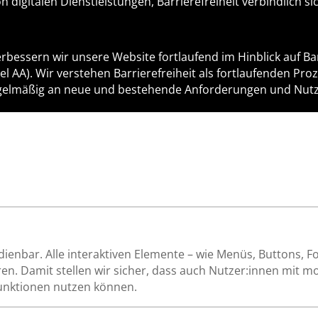
 digitalen Dienstleistungen, Barrierefreiheit verbindlich si
bessern wir unsere Website fortlaufend im Hinblick auf Bar
l AA). Wir verstehen Barrierefreiheit als fortlaufenden Pro
gelmäßig an neue und bestehende Anforderungen und Nutz
dienbar. Alle interaktiven Elemente – wie Menüs, Buttons, 
en. Damit stellen wir sicher, dass auch Nutzer:innen mit 
Funktionen nutzen können.