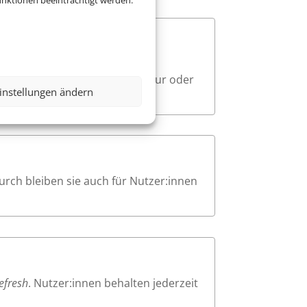
nktionen beeinträchtigt werden.
e. Beim Navigieren mit der
sodass Nutzer:innen mit Tastatur oder
instellungen ändern
urch bleiben sie auch für Nutzer:innen
efresh
. Nutzer:innen behalten jederzeit