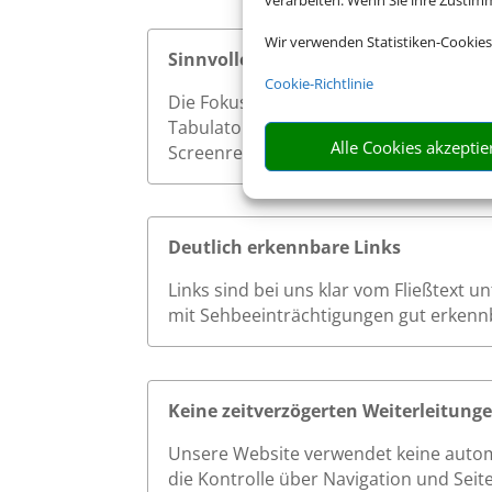
verarbeiten. Wenn Sie ihre Zusti
Wir verwenden Statistiken-Cookies
Sinnvolle Fokusreihenfolge bei Tast
Cookie-Richtlinie
Die Fokusreihenfolge auf unserer Websi
Tabulatortaste werden interaktive Ele
Alle Cookies akzeptie
Screenreader effizient und ohne Verwi
Deutlich erkennbare Links
Links sind bei uns klar vom Fließtext 
mit Sehbeeinträchtigungen gut erkenn
Keine zeitverzögerten Weiterleitung
Unsere Website verwendet keine autom
die Kontrolle über Navigation und Seit