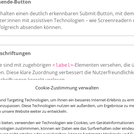
sende-Button
thalten einen deutlich erkennbaren Submit-Button, mit dem 
tzer:innen mit assistiven Technologien – wie Screenreadern 
rfolgreich absenden können.
schriftungen
te sind mit zugehörigen
-Elementen versehen, die 
<label>
n. Diese klare Zuordnung verbessert die Nutzerfreundlichkei
chriftungen korrekt vorlesen.
Cookie-Zustimmung verwalten
nd Targeting Technologien, um Ihnen ein besseres Internet-Erlebnis zu erm
 anzupassen. Diese Technologien nutzen wir außerdem, um Ergebnisse zu m
nsere Website weiter zu entwickeln.
Website – wie Links, Buttons oder Formularfelder – zeigen kl
u bieten, verwenden wir Technologien wie Cookies, um Geräteinformationen
r eine vollständige Bedienung auch ohne Maus.
nologien zustimmmen, können wir Daten wie das Surfverhalten oder eindeut